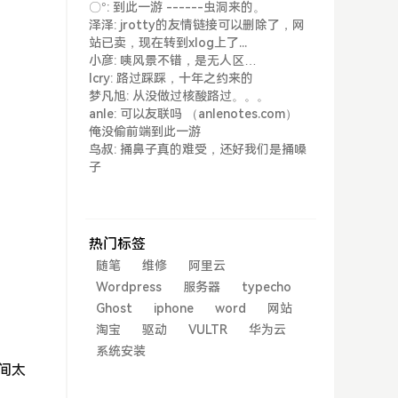
〇°: 到此一游 ------虫洞来的。
泽泽: jrotty的友情链接可以删除了，网
站已卖，现在转到xlog上了...
小彦: 咦风景不错，是无人区…
lcry: 路过踩踩，十年之约来的
梦凡旭: 从没做过核酸路过。。。
anle: 可以友联吗 （anlenotes.com）
俺没偷前端到此一游
鸟叔: 捅鼻子真的难受，还好我们是捅嗓
子
热门标签
随笔
维修
阿里云
Wordpress
服务器
typecho
Ghost
iphone
word
网站
淘宝
驱动
VULTR
华为云
系统安装
时间太