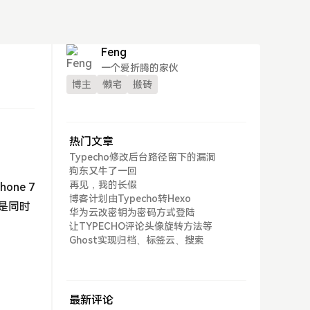
Feng
一个爱折腾的家伙
博主
懒宅
搬砖
热门文章
Typecho修改后台路径留下的漏洞
狗东又牛了一回
再见，我的长假
ne 7
博客计划由Typecho转Hexo
前是同时
华为云改密钥为密码方式登陆
让TYPECHO评论头像旋转方法等
Ghost实现归档、标签云、搜索
最新评论