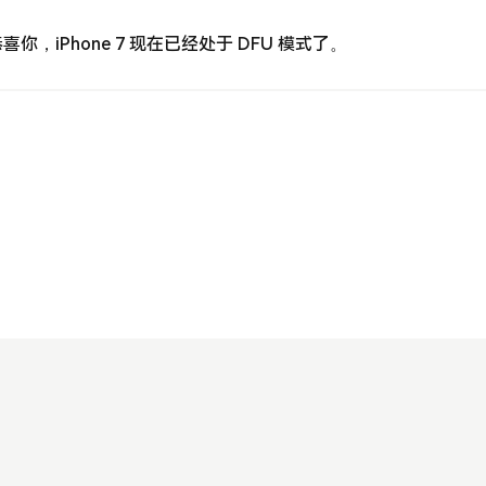
，iPhone 7 现在已经处于 DFU 模式了。
2012 - 2026 Feng's blog. All Rights Reserved.
Theme
Jasmine
by
Kent Liao