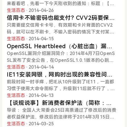
6.10.17日开始执行B类12分处罚。请各位卖家朋友检
隐藏在角落里的黑客惦记着，主动攻击每天都在发生
市场里买的，没有发票，售后不给保修（要收费），
来看看吧，先看一下今天刚收到的通知：标题：【重
查店铺内商品，及时删除违禁品，以避免不必要的处
着.攻击一旦成功，整个互联网的访问就瘫痪了阿里巴
听他说完心里顿时明白了（怪不得会拿到我这里来，
要】网址站合作规范—违规案例解读简介：尊敬的淘
生活百态
· 2014-04-26
罚。特此通知，敬请知悉！感谢您对淘宝网平台的关
巴作为国内最大的互联网公司，有义务有能力为大家
可怜的孩子，呵呵）。自己动手试了试，确如朋友描
宝客会员： 您好！网址站作为阿里妈妈重要的合
信用卡不输密码也能支付? CVV2码要保护
注与支持！
提供更好的DNS服务，让全国小伙伴都能更好的访问
述的那样，正常接好充电器后一点反应也没有，需要
作渠道之一，为消费者提供了购物的便利，也为广大
好
只需要提交信用卡卡号、有效期和卡片背面的CVV2
到互联网上的资源，不论是逛淘宝玩游戏刷微博看视
按住充电插头后，本本才能充电（抠掉电池试过了）
商家带来大量购物流量。但目前发现部分网址站在推
码，就可以在不刷卡、不输入密码的情况下支付某些
频，还有每天都存在的秒杀！要快要好！我们有什么
或开机，估摸着是本子上的插口接触不好，遂上淘宝
广过程中把“淘宝”“天猫”二个非商业化入口放在同一位
款项，这本是信用卡的一项便利功能，可在完全不知
生活百态
· 2014-04-15
优势？1：我们有国内最好的网络资源，无论是电信
搜了一下，还真是不看不知道，这款插口竟然能搜索
置，或在“淘宝”非商业化入口边上部署“聚划算”“支付
情的情况下，市民孙先生的信用卡被盗刷11340元。
OpenSSL Heartbleed（心脏出血）漏洞
联通还是移动教育网，都能快速访问到DNS，并返回
出来好几页，看来是华硕的……，下单购买
宝”等其他商业化入口。这类投放都是不符合目前的推
他推测，这可能与CVV2码等信息泄露有关。 信用
介绍及动态
OpenSSL漏洞介绍漏洞简介：2014年4月7日OpenS
最优质的资源访问。2：国内一流的IP库信息，提供最
吧……………………就是这么一个小东西，今天收到
广规范的，请合作伙伴自查。如果您的网址站不符合
卡被盗刷1万多元毫不知情 4月8日下午3点半左右，
SL发布了安全公告，在OpenSSL1.0.1版本的心跳包
为准确的解析效果。3：国内一流的安全性：AliDNS
后，直接拆机更换后，一切就OK了，也不用再为要按
网址站合作规范，阿里妈妈将会进行不同程度的处
郑州市民孙先生突然接到“一大波”垃圾短信，他以为
模块存在严重漏洞（CVE-2014-0160）。攻击者可
生活百态
· 2014-04-14
拥有独立的防攻击体系。4：使用简单：采用Anycast
住充电而烦恼了，似乎还卡的很紧，拔出还要费点小
罚。 更多网址导航站违规案例请查看：http://cl
手机中了病毒。 可突然间，3条来自95511的短信“蹿
以通过构造特殊的数据包，直接远程读取存在漏洞的
IE11安装网银，网购时出现的兼容性问题
技术,全球统一服务ip：223.5.
力（有坏的前科，不敢太用力呀，还没交差呢，呵
ub.alimama.com/read-htm-tid-5693710.html
出”，称他名下的一张平安银行信用卡发生了3笔消
OpenSSL服务器内存中多达64KB的数据，极有可能
解决方法
前段时间一时手痒，把IE从10升级到了IE11，一直都
呵）。一个小小的插口买买也就3-5元+6元运费，如
如有疑问请点击这里联系阿里妈妈客服咨询，感谢您
费，共11340元。 意识到卡被盗刷后，孙先生迅速拨
导致网站用户帐号密码等敏感数据被非法获取。漏洞
习惯于使用大命令图标了，升级到11后就不行了，组
果拿到市场去修的话，估计要费一张红毛，不过前提
对阿里妈妈的支持！
打平安客服热线，冻结了账户。而他刚挂断电话，又
发现者甚至声称可以直接获取到证书私钥和重要的商
策略都试过了，也百度了很多，结果还是不行（纠结
生活百态
· 2014-04-13
是得自己有这个动手能力哈（要换这个插口需要将笔
收到两条短信，称“因账户或卡片异常”，两笔共7480
业文档。漏洞影响：国内大量使用HTTPS协议的网站
这点的，还是暂时别升级了），但作为IE的最新版
【谈规说事】新消费者保护法（简称：消
记本拆开再取出主板后才能焊接的），所以赚取一定
元的消费失败。 “想用垃圾短信掩盖银行消费提醒，
相当一部分都存在此漏洞，其中不乏知名电子商务网
本，在功能、安全等方便肯定是有所升级的，正因为
法）之七天退货大解析
导读： 全国人大常委会25日高票通过了修改后的消费
的修理费也是很有必要的，哈哈！
这手段真高明，要不是及时冻结账户，怕是卡就被刷
站及提供关键服务（邮箱、社交等网站），此次曝光
这些升级也带了很多麻烦，诸如在安装网银时，可能
者权益保护法。修改后的法律将于2014年3月15日国
爆了。”孙先生疑惑，在没有刷卡、输密码的情况下，
的漏洞非常严重，安全威胁不容小觑。OpenSSL受影
会出现安装不上，登陆不了，排版错行，甚至是蓝屏
际消费者权益保护日起施行。对此，新消保法规定，
生活百态
· 2014-03-25