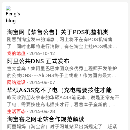
淘宝网【禁售公告】关于POS机整机类商
品禁售的通知
刚看到淘宝发来的消息，网上将不在有POS机销售
了，同时也即将进行清除，有在淘宝上挂POS机卖的
赶紧下架吧。淘宝通知的原文如下：亲爱的淘宝网卖
我的地盘
· 2016-10-12
家：为打击治理电信网络新型违法犯罪工作，中国人
阿里公共DNS 正式发布
民银行于近日发布《关于加强支付结算管理、防范电
喜大普奔！集阿里巴巴集团众多优秀工程师开发维护
信网络新型违法犯罪有关事项的通知》，其中第三条
的公共DNS---AliDNS终于上线啦！作为国内最大的
第（十三）项规定：“任何单位和个人不得在网上买卖
互联网基础服务提供商，阿里巴巴在继承多年优秀技
网站建设
· 2014-06-07
POS机（包括MPOS）、刷卡器等受理终端”。为配合
术的基础上，通过提供性能优异的公共DNS服务，为
华硕A43S充不了电（充电需要按住才能充
此项行政管理要求，平台将对POS机整机类商品进行
广大互联网用户提供最可靠的递归解决方案。AliDN
电）的解决方法
昨天收到朋友拿来的华硕A43S笔记本，说是正常充不
整顿，具体如下：对淘宝平台POS机整机类商品进行
S：稳定！快速！智能！是否还记得年初那场轰轰烈
了电，需要按住充电插头才行，看着本子蛮新的，问
禁售处理，收银机、打印机、配件类商品不处理。需
烈的DNS异常劫持，让很多正在淘宝买东西的各位亲
了朋友购买时间，朋友说好像是两年不到，我心想那
生活百态
· 2014-04-28
要处理的商品举例如下：具体执行步骤如下：1、201
无法正常浏览和下单。DNS作为互联网的入口，越来
直接拎到售后处理一下就行了，还没等我开口，朋友
淘宝客之网址站合作规范解读
6.10.12——10.16日全网执行0分删除处理。2、201
越受到大家的重视。如此重要的东西，也常常被那些
说了，本子底部的出厂日期是2012年3月，当时是在
阿里妈妈（淘宝客）对于网址站又出新规定了，赶紧