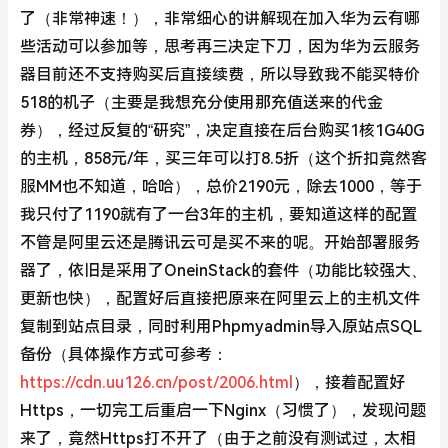
了（非常神速！），非常细心的讲解现在加入华为云有哪
些活动可以参加等，思考再三决定下刀，因为华为云服务
器目前还不支持购买后直接续费，所以导致我不能买特价
518的机子（主要是我想充分使用那充值送来的代金
券），经过反复的“研究”，决定直接在后台购买1核1G40G
的主机，858元/年，买三年可以打8.5折（这个折扣竟然客
服MM也不知道，哈哈），总价2190元，除去1000，等于
我只付了1190就有了一台3年的主机，要知道这样的配置
不管是阿里云还是腾讯云可是买不来的呢。开始部署服务
器了，依旧是采用了OneinStack的套件（功能比较强大、
更新也快），配置好后直接把原来在阿里云上的主机文件
复制到站点目录，同时利用Phpmyadmin导入原站点SQL
备份（具体操作方式可参考：
https://cdn.uu126.cn/post/2006.html
），接着配置好
Https，一切完工后重启一下Nginx（习惯了），发现问题
来了，竟然Https打不开了（由于之前没有测试过，太相